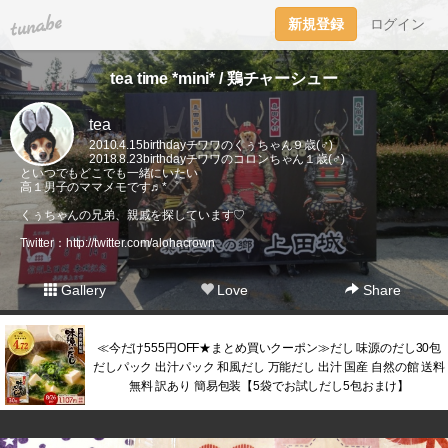
tuna.be
新規登録
ログイン
tea time *mini* / 鶏チャーシュー
tea
2010.4.15birthdayチワワのくぅちゃん９歳(♂)
2018.8.23birthdayチワワのコロンちゃん１歳(♂)
といつでもどこでも一緒にいたい
高１男子のママメモです♬*゜
くぅちゃんの兄弟、親戚を探しています♡
Twitter：
http://twitter.com/alohacrown
Gallery
Love
Share
≪今だけ555円OFF★まとめ買いクーポン≫だし 味源のだし30包
だしパック 出汁パック 和風だし 万能だし 出汁 国産 自然の館 送料
無料 訳あり 簡易包装【5袋でお試しだし5包おまけ】