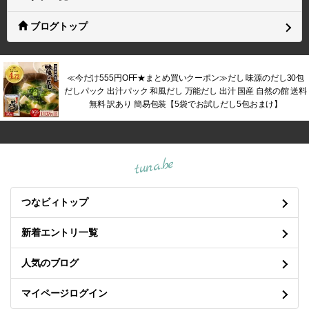
ブログトップ
≪今だけ555円OFF★まとめ買いクーポン≫だし 味源のだし30包
だしパック 出汁パック 和風だし 万能だし 出汁 国産 自然の館 送料
無料 訳あり 簡易包装【5袋でお試しだし5包おまけ】
tuna.be
つなビィトップ
新着エントリ一覧
人気のブログ
マイページログイン