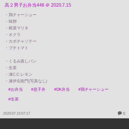
高２男子お弁当446 ＠ 2020.7.15
・鶏チャーシュー
・味卵
・根菜マリネ
・オクラ
・カボチャソテー
・プチトマト
・くるみ蒸しパン
・生茶
・凍C.C.レモン
・凍伊右衛門(写真なし)
#お弁当
#息子弁
#DK弁当
#鶏チャーシュー
#生茶
0
2020.07.15 07:17