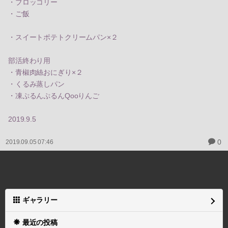
・ブロッコリー
・ご飯
・スイートポテトクリームパン×２
部活終わり用
・青椒肉絲おにぎり×２
・くるみ蒸しパン
・凍ぷるんぷるんQooりんご
2019.9.5
0
2019.09.05 07:46
ギャラリー
最近の投稿