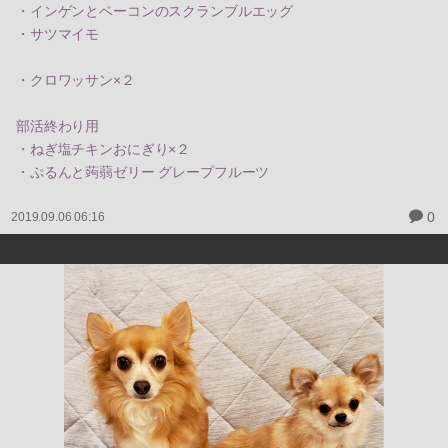
・インゲンとベーコンのスクランブルエッグ
・サツマイモ
・クロワッサン×２
部活終わり用
・ねぎ塩チキンおにぎり×２
・ぷるんと蒟蒻ゼリー グレープフルーツ
0
2019.09.06 06:16