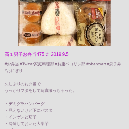
高１男子お弁当475 ＠ 2019.9.5
#お弁当 #Twitter家庭料理部 #お腹ペコリン部 #obentoart #息子弁
#おにぎり
久しぶりのお弁当で
うっかりフタをして写真撮っちゃった。
・デミグラハンバーグ
・見えないけど下にパスタ
・インゲンと茄子
・冷凍しておいた大学芋