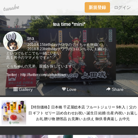
tuna.be
新規登録
ログイン
tea time *mini*
tea
2010.4.15birthdayチワワのくぅちゃん９歳(♂)
2018.8.23birthdayチワワのコロンちゃん１歳(♂)
といつでもどこでも一緒にいたい
高１男子のママメモです♬*゜
くぅちゃんの兄弟、親戚を探しています♡
Twitter：
http://twitter.com/alohacrown
Gallery
Love
Share
【特別価格】日本橋 千疋屋総本店 フルートジェリー 9本入｜父の
日 ギフト ゼリー 詰め合わせお祝い 誕生日 結婚 出産 内祝い お返し
お礼 贈り物 贈答品 お見舞い お供え 御供 香典返し お中元