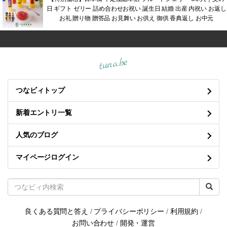
日 ギフト ゼリー 詰め合わせお祝い 誕生日 結婚 出産 内祝い お返し
お礼 贈り物 贈答品 お見舞い お供え 御供 香典返し お中元
tuna.be
つなビィトップ
新着エントリ一覧
人気のブログ
マイページログイン
良くある質問と答え
/
プライバシーポリシー
/
利用規約
/
お問い合わせ
/
開発・運営