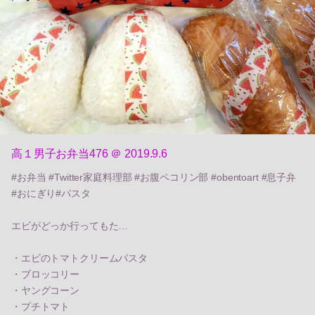
高１男子お弁当476 ＠ 2019.9.6
#お弁当 #Twitter家庭料理部 #お腹ペコリン部 #obentoart #息子弁
#おにぎり#パスタ
エビがどっか行ってもた…
・エビのトマトクリームパスタ
・ブロッコリー
・ヤングコーン
・プチトマト