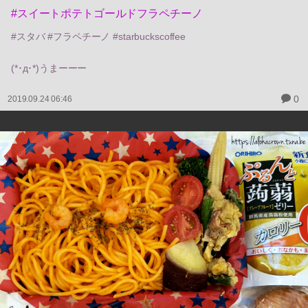
#スイートポテトゴールドフラペチーノ
#スタバ #フラペチーノ #starbuckscoffee
(*･д･*)うまーーー
0
2019.09.24 06:46