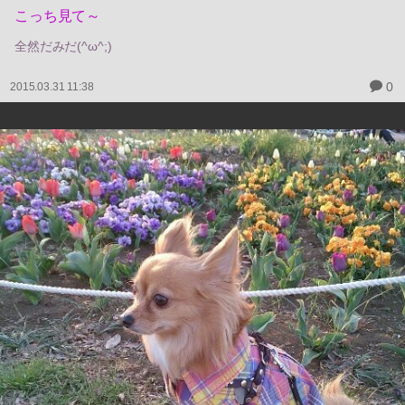
こっち見て～
全然だみだ(^ω^;)
0
2015.03.31 11:38