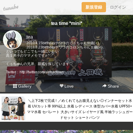
tuna.be
新規登録
ログイン
tea time *mini*
tea
2010.4.15birthdayチワワのくぅちゃん９歳(♂)
2018.8.23birthdayチワワのコロンちゃん１歳(♂)
といつでもどこでも一緒にいたい
高１男子のママメモです♬*゜
くぅちゃんの兄弟、親戚を探しています♡
Twitter：
http://twitter.com/alohacrown
Gallery
Love
Share
＼上下2枚で完成！／めくれてもお腹見えない◎インナーセット水
着 UVカット率 99%以上 水着 レディース 体型カバー水着 UPF50+
ママ水着 セパレート 大きいサイズ レイヤード風 半袖ラッシュガー
ドセット ショートパンツ