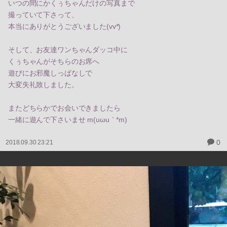
いつの間にかくぅちゃんだけの写真まで
撮っていて下さって、
本当にありがとうございました(vv*)
そして、お友達ワンちゃんダッコ中に
くぅちゃんがそちらのお席へ
遊びにお邪魔しっぱなしで
大変失礼致しました。
またどちらかでお会いできましたら
一緒に遊んで下さいませ m(uωu｀*m)
0
2018.09.30 23:21