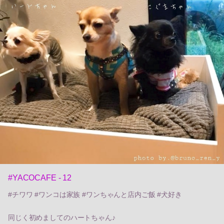
#YACOCAFE - 12
#チワワ #ワンコは家族 #ワンちゃんと店内ご飯 #犬好き
同じく初めましてのハートちゃん♪