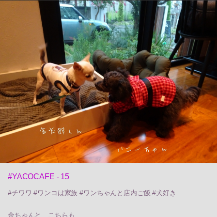
#YACOCAFE - 15
#チワワ #ワンコは家族 #ワンちゃんと店内ご飯 #犬好き
金ちゃんと、こちらも