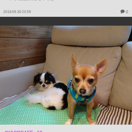
0
2018.09.30 23:59