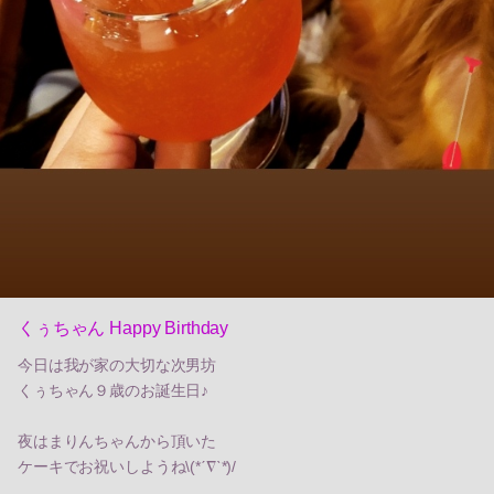
くぅちゃん Happy Birthday
今日は我が家の大切な次男坊
くぅちゃん９歳のお誕生日♪
夜はまりんちゃんから頂いた
ケーキでお祝いしようね\(*ˊ∇ˋ*)/