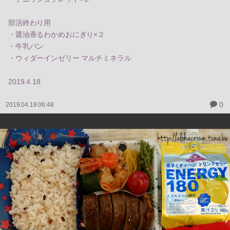
部活終わり用
・醤油香るわかめおにぎり×２
・牛乳パン
・ウィダーインゼリー マルチミネラル
2019.4.18
0
2019.04.18 06:48