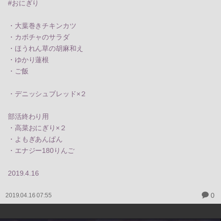
#おにぎり
・大葉巻きチキンカツ
・カボチャのサラダ
・ほうれん草の胡麻和え
・ゆかり蓮根
・ご飯
・デニッシュブレッド×２
部活終わり用
・高菜おにぎり×２
・よもぎあんぱん
・エナジー180りんご
2019.4.16
0
2019.04.16 07:55