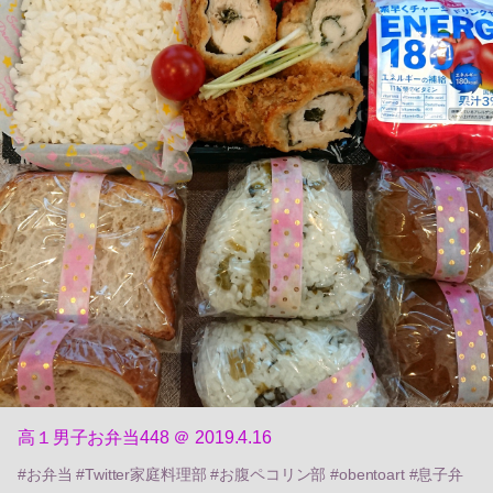
高１男子お弁当448 ＠ 2019.4.16
#お弁当 #Twitter家庭料理部 #お腹ペコリン部 #obentoart #息子弁