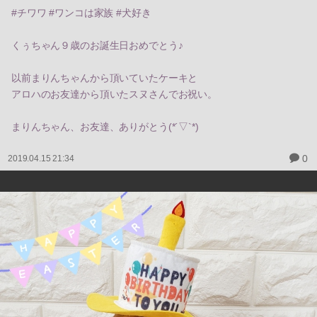
#チワワ #ワンコは家族 #犬好き
くぅちゃん９歳のお誕生日おめでとう♪
以前まりんちゃんから頂いていたケーキと
アロハのお友達から頂いたスヌさんでお祝い。
まりんちゃん、お友達、ありがとう(*´▽`*)
0
2019.04.15 21:34