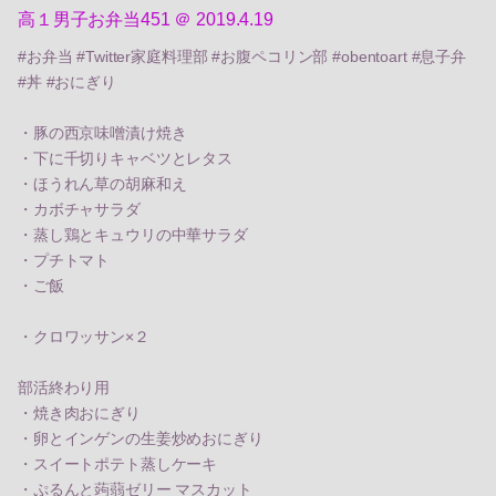
高１男子お弁当451 ＠ 2019.4.19
#お弁当 #Twitter家庭料理部 #お腹ペコリン部 #obentoart #息子弁
#丼 #おにぎり
・豚の西京味噌漬け焼き
・下に千切りキャベツとレタス
・ほうれん草の胡麻和え
・カボチャサラダ
・蒸し鶏とキュウリの中華サラダ
・プチトマト
・ご飯
・クロワッサン×２
部活終わり用
・焼き肉おにぎり
・卵とインゲンの生姜炒めおにぎり
・スイートポテト蒸しケーキ
・ぷるんと蒟蒻ゼリー マスカット