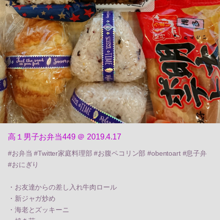
高１男子お弁当449 ＠ 2019.4.17
#お弁当 #Twitter家庭料理部 #お腹ペコリン部 #obentoart #息子弁
#おにぎり
・お友達からの差し入れ牛肉ロール
・新ジャガ炒め
・海老とズッキーニ