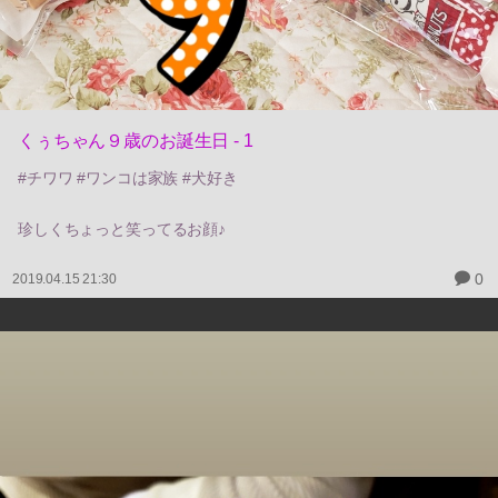
くぅちゃん９歳のお誕生日 - 1
#チワワ #ワンコは家族 #犬好き
珍しくちょっと笑ってるお顔♪
0
2019.04.15 21:30