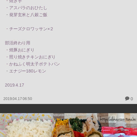
・焼き芋
・アスパラのおひたし
・発芽玄米と八穀ご飯
・チーズクロワッサン×２
部活終わり用
・焼豚おにぎり
・照り焼きチキンおにぎり
・かねふく明太子ポテトパン
・エナジー180レモン
2019.4.17
0
2019.04.17 06:50