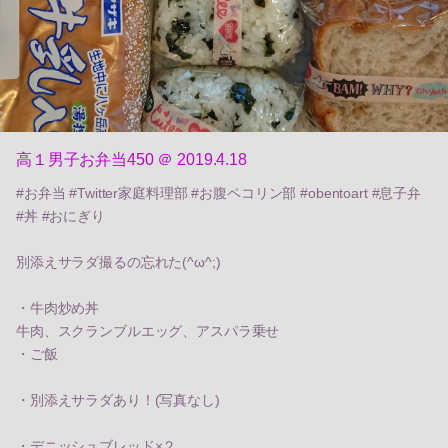
高１男子お弁当450 ＠ 2019.4.18
#お弁当 #Twitter家庭料理部 #お腹ペコリン部 #obentoart #息子弁
#丼 #おにぎり
別添えサラダ撮るの忘れた(^ω^;)
・牛肉炒め丼
牛肉、スクランブルエッグ、アスパラ乗せ
・ご飯
・別添えサラダあり！(写真なし)
・デニッシュブレッド×２