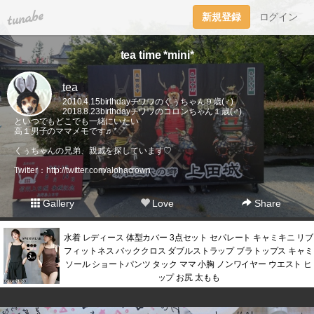
tuna.be
新規登録
ログイン
tea time *mini*
tea
2010.4.15birthdayチワワのくぅちゃん９歳(♂)
2018.8.23birthdayチワワのコロンちゃん１歳(♂)
といつでもどこでも一緒にいたい
高１男子のママメモです♬*゜
くぅちゃんの兄弟、親戚を探しています♡
Twitter：
http://twitter.com/alohacrown
Gallery
Love
Share
水着 レディース 体型カバー 3点セット セパレート キャミキニ リブ
フィットネス バッククロス ダブルストラップ ブラトップス キャミ
ソール ショートパンツ タック ママ 小胸 ノンワイヤー ウエスト ヒ
ップ お尻 太もも