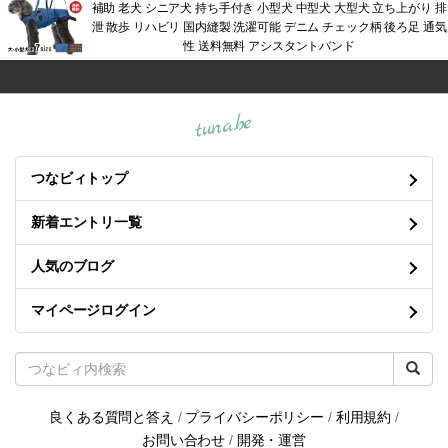
補助 老犬 シニア犬 持ち手付き 小型犬 中型犬 大型犬 立ち上がり 排
泄 散歩 リハビリ 国内縫製 洗濯可能 デニム チェック柄 後ろ足 通気
性 送料無料 アシスタントバンド
tuna.be
つなビィトップ
新着エントリ一覧
人気のブログ
マイページログイン
良くある質問と答え
/
プライバシーポリシー
/
利用規約
/
お問い合わせ
/
開発・運営