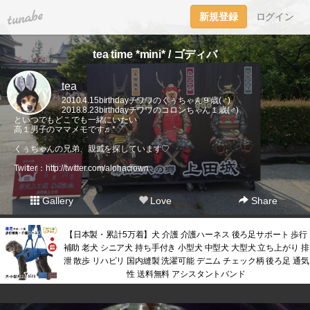
tuna.be
新規登録
ログイン
tea time *mini* / ゴディバ
tea
2010.4.15birthdayチワワのくぅちゃん９歳(♂)
2018.8.23birthdayチワワのコロンちゃん１歳(♂)
といつでもどこでも一緒にいたい
高１男子のママメモです♬*゜
くぅちゃんの兄弟、親戚を探しています♡
Twitter：
http://twitter.com/alohacrown
Gallery
Love
Share
【日本製・累計5万着】犬 介護 介護ハーネス 後ろ足サポート 歩行
補助 老犬 シニア犬 持ち手付き 小型犬 中型犬 大型犬 立ち上がり 排
泄 散歩 リハビリ 国内縫製 洗濯可能 デニム チェック柄 後ろ足 通気
性 送料無料 アシスタントバンド