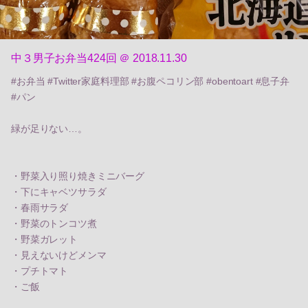
中３男子お弁当424回 ＠ 2018.11.30
#お弁当 #Twitter家庭料理部 #お腹ペコリン部 #obentoart #息子弁
#パン
緑が足りない…。
・野菜入り照り焼きミニバーグ
・下にキャベツサラダ
・春雨サラダ
・野菜のトンコツ煮
・野菜ガレット
・見えないけどメンマ
・プチトマト
・ご飯