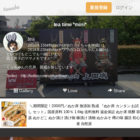
tuna.be
新規登録
ログイン
tea time *mini*
tea
2010.4.15birthdayチワワのくぅちゃん９歳(♂)
2018.8.23birthdayチワワのコロンちゃん１歳(♂)
といつでもどこでも一緒にいたい
高１男子のママメモです♬*゜
くぅちゃんの兄弟、親戚を探しています♡
Twitter：
http://twitter.com/alohacrown
Gallery
Love
Share
＼期間限定！2000円／ぬか床 無添加 熟成 『ぬか床 カンタン お試
し セット』国産原料 100％ 1.6kg 送料無料 返金保証 ぬか床 発酵 容
器 ぬかどこ ぬか漬け 漬け物 糠漬け 漬物 ぬかみそ 樽の味 腸活 初心
者 自然派