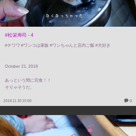
#松栄寿司 - 4
#チワワ #ワンコは家族 #ワンちゃんと店内ご飯 #犬好き
October 21, 2018
あっという間に完食！！
そりゃそうだ。
0
2018.11.30 10:00