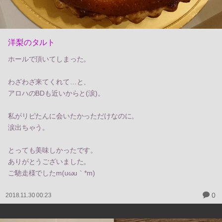
洋梨のタルト
ホールで頂いてしまった。
わざわざ来てくれて…と、
アロハのBDも近いからと(涙)。
私がリピたんに会いたかっただけなのに。
涙出ちゃう。
とっても美味しかったです。
ありがとうございました。
ご馳走様でしたm(uωu｀*m)
0
2018.11.30 00:23