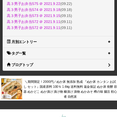
高３男子お弁当575 ＠ 2021.9.22
(09.22)
高３男子お弁当574 ＠ 2021.9.18
(09.18)
高３男子お弁当573 ＠ 2021.9.15
(09.15)
高３男子お弁当572 ＠ 2021.9.11
(09.11)
高３男子お弁当572 ＠ 2021.9.11
(09.11)
月別エントリー
タグ一覧
ブログトップ
＼期間限定！2000円／ぬか床 無添加 熟成 『ぬか床 カンタン お試
し セット』国産原料 100％ 1.6kg 送料無料 返金保証 ぬか床 発酵 容
器 ぬかどこ ぬか漬け 漬け物 糠漬け 漬物 ぬかみそ 樽の味 腸活 初心
者 自然派