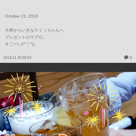
October 21, 2018
大将からいきなりくぅちゃんへ
プレゼントのマグロ。
すごーい(*'▽'*)♪
0
2018.11.30 09:55